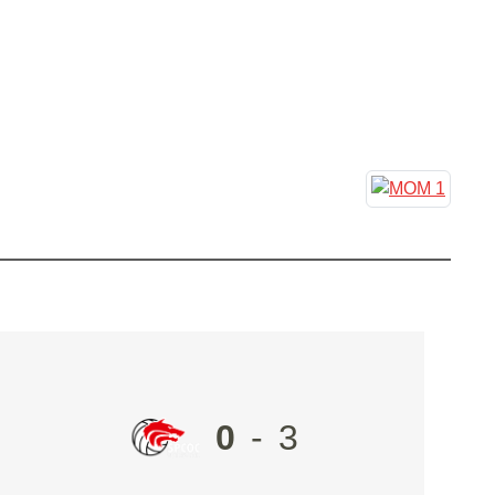
0
-
3