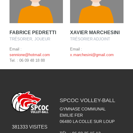
FABRICE PEDRETTI
XAVIER MARCHESINI
TRÉSORIER, JOUEUR
TRÉSORIER ADJOINT
Email :
Email :
sennione@hotmail.com
x.marchesini@gmail.com
Tel. : 06 09 48 18 88
SPCOC VOLLEY-BALL
GYMNASE COMMUNAL
EMILIE FER
06480
LA COLLE SUR LOUP
381333
VISITES