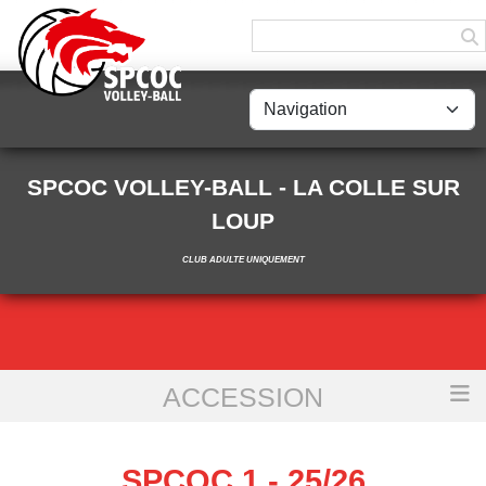
Panneau de gestion des cookies
SPCOC VOLLEY-BALL - LA COLLE SUR
LOUP
CLUB ADULTE UNIQUEMENT
ACCESSION
Accueil
SPCOC 1 - 25/26
SPCOC 1 - 25/26