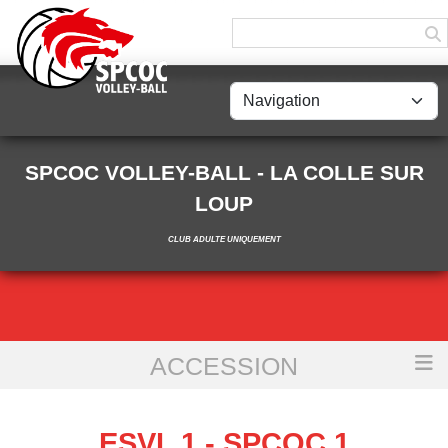
Panneau de gestion des cookies
SPCOC VOLLEY-BALL - LA COLLE SUR
LOUP
CLUB ADULTE UNIQUEMENT
ACCESSION
Accueil
ESVL 1 - SPCOC 1
ESVL 1 - SPCOC 1